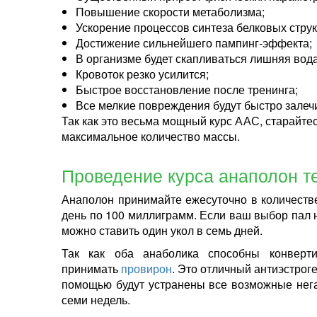
Повышение скорости метаболизма;
Ускорение процессов синтеза белковых струк
Достижение сильнейшего пампинг-эффекта;
В организме будет скапливаться лишняя вода
Кровоток резко усилится;
Быстрое восстановление после тренинга;
Все мелкие повреждения будут быстро залеч
Так как это весьма мощный курс ААС, старайтес
максимальное количество массы.
Проведение курса анаполон т
Анаполон принимайте ежесуточно в количеств
день по 100 миллиграмм. Если ваш выбор пал н
можно ставить один укол в семь дней.
Так как оба анаболика способны конверти
принимать
провирон
. Это отличный антиэстрог
помощью будут устранены все возможные нега
семи недель.