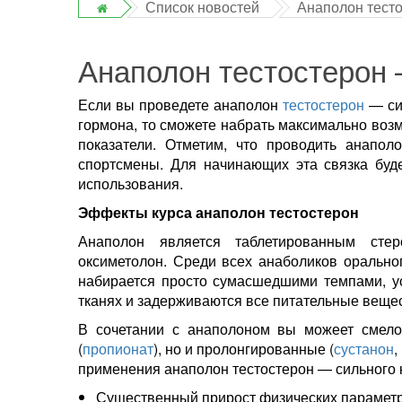
Список новостей
Анаполон тесто
Анаполон тестостерон 
Если вы проведете анаполон
тестостерон
— си
гормона, то сможете набрать максимально воз
показатели. Отметим, что проводить анапол
спортсмены. Для начинающих эта связка буд
использования.
Эффекты курса анаполон тестостерон
Анаполон является таблетированным сте
оксиметолон. Среди всех анаболиков оральн
набирается просто сумасшедшими темпами, ус
тканях и задерживаются все питательные веще
В сочетании с анаполоном вы можеет смело 
(
пропионат
), но и пролонгированные (
сустанон
,
применения анаполон тестостерон — сильного 
Существенный прирост физических параметр