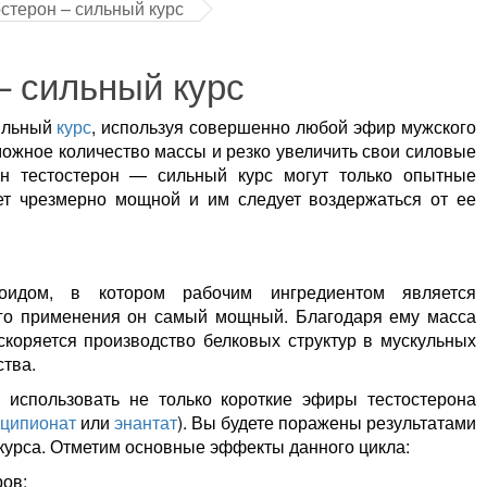
стерон – сильный курс
– сильный курс
льный
курс
, используя совершенно любой эфир мужского
можное количество массы и резко увеличить свои силовые
он тестостерон — сильный курс могут только опытные
ет чрезмерно мощной и им следует воздержаться от ее
роидом, в котором рабочим ингредиентом является
ого применения он самый мощный. Благодаря ему масса
коряется производство белковых структур в мускульных
ства.
использовать не только короткие эфиры тестостерона
ципионат
или
энантат
). Вы будете поражены результатами
курса. Отметим основные эффекты данного цикла:
ов;