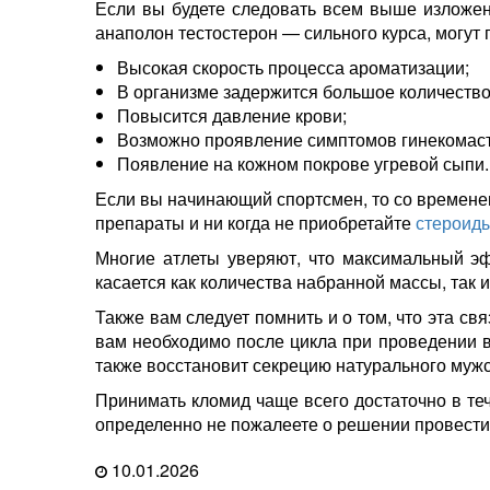
Если вы будете следовать всем выше изложе
анаполон тестостерон — сильного курса, могут
Высокая скорость процесса ароматизации;
В организме задержится большое количество
Повысится давление крови;
Возможно проявление симптомов гинекомаст
Появление на кожном покрове угревой сыпи.
Если вы начинающий спортсмен, то со времене
препараты и ни когда не приобретайте
стероид
Многие атлеты уверяют, что максимальный эф
касается как количества набранной массы, так
Также вам следует помнить и о том, что эта св
вам необходимо после цикла при проведении в
также восстановит секрецию натурального мужс
Принимать кломид чаще всего достаточно в теч
определенно не пожалеете о решении провести
10.01.2026