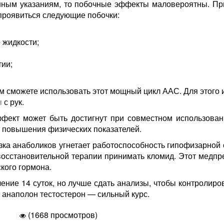
нным указаниям, то побочные эффекты маловероятны. Пр
 проявиться следующие побочки:
 жидкости;
ии;
м сможете использовать этот мощный цикл ААС. Для этого 
ы
с рук.
фект может быть достигнут при совместном использован
 и повышения физических показателей.
язка анаболиков угнетает работоспособность гипофизарной
осстановительной терапии принимать кломид. Этот медпреп
кого гормона.
ение 14 суток, но лучше сдать анализы, чтобы контролир
 анаполон тестостерон — сильный курс.
(1668 просмотров)