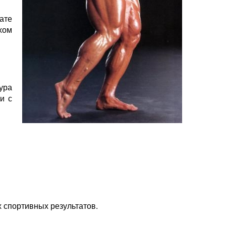
ате
хом
ура
и с
 спортивных результатов.