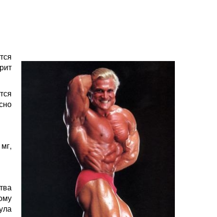
тся
рит
тся
есно
мг,
тва
тому
ула