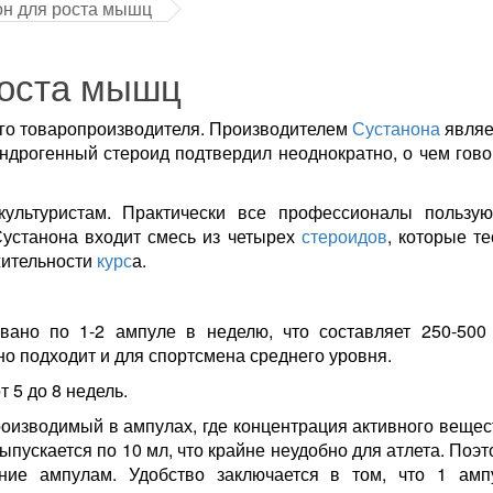
он для роста мышц
роста мышц
ого товаропроизводителя. Производителем
Сустанона
являе
ндрогенный стероид подтвердил неоднократно, о чем гово
культуристам. Практически все профессионалы пользую
Сустанона входит смесь из четырех
стероидов
, которые т
жительности
курс
а.
ано по 1-2 ампуле в неделю, что составляет 250-500 
о подходит и для спортсмена среднего уровня.
т 5 до 8 недель.
роизводимый в ампулах, где концентрация активного вещес
ыпускается по 10 мл, что крайне неудобно для атлета. Поэ
ние ампулам. Удобство заключается в том, что 1 амп