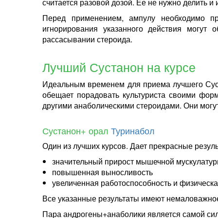
считается разовой дозой. Ее не нужно делить и
Перед применением, ампулу необходимо про
игнорирования указанного действия могут 
рассасывании стероида.
Лучший Сустанон на курсе
Идеальным временем для приема лучшего Суст
обещает порадовать культуриста своими форм
другими анаболическими стероидами. Они могут
Сустанон+ орал
Туринабол
Один из лучших курсов. Дает прекрасные резу
значительный прирост мышечной мускулату
повышенная выносливость
увеличенная работоспособность и физическа
Все указанные результаты имеют немаловажное
Пара андрогены+анаболики является самой сил