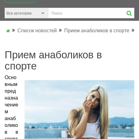
Список новостей
Прием анаболиков в спорте
Прием анаболиков в
спорте
Осно
вным
пред
назна
чение
м
анаб
олико
в в
спорт