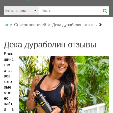
Список новостей
Дека дураболин отзывы
Дека дураболин отзывы
Боль
шинс
тво
отзы
вов,
кото
рые
мож
но
найт
и в