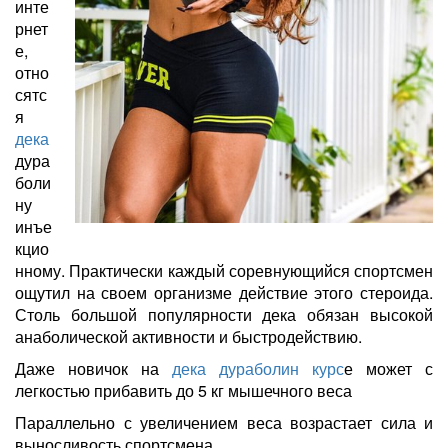
инте
рнет
е,
отно
сятс
я
дека
дура
боли
ну
инъе
кцио
нному. Практически каждый соревнующийся спортсмен
ощутил на своем организме действие этого стероида.
Столь большой популярности дека обязан высокой
анаболической активности и быстродействию.
Даже новичок на
дека дураболин
курс
е может с
легкостью прибавить до 5 кг мышечного веса
Параллельно с увеличением веса возрастает сила и
выносливость спортсмена.