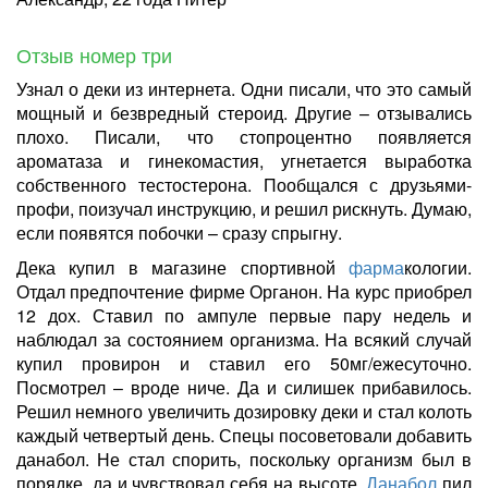
Отзыв номер три
Узнал о деки из интернета. Одни писали, что это самый
мощный и безвредный стероид. Другие – отзывались
плохо. Писали, что стопроцентно появляется
ароматаза и гинекомастия, угнетается выработка
собственного тестостерона. Пообщался с друзьями-
профи, поизучал инструкцию, и решил рискнуть. Думаю,
если появятся побочки – сразу спрыгну.
Дека купил в магазине спортивной
фарма
кологии.
Отдал предпочтение фирме Органон. На курс приобрел
12 дох. Ставил по ампуле первые пару недель и
наблюдал за состоянием организма. На всякий случай
купил провирон и ставил его 50мг/ежесуточно.
Посмотрел – вроде ниче. Да и силишек прибавилось.
Решил немного увеличить дозировку деки и стал колоть
каждый четвертый день. Спецы посоветовали добавить
данабол. Не стал спорить, поскольку организм был в
порядке, да и чувствовал себя на высоте.
Данабол
пил