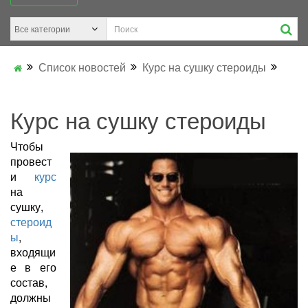
Список новостей
Курс на сушку стероиды
Курс на сушку стероиды
Чтобы
провест
и
курс
на
сушку,
стероид
ы
,
входящи
е в его
состав,
должны