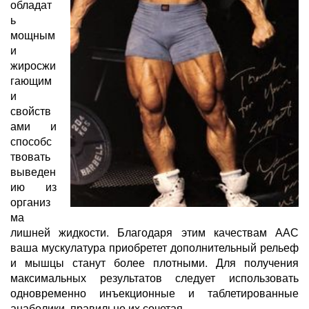
обладат
ь
мощным
и
жиросжи
гающим
и
свойств
ами и
способс
твовать
выведен
ию из
организ
ма
лишней жидкости. Благодаря этим качествам ААС
ваша мускулатура приобретет дополнительный рельеф
и мышцы станут более плотными. Для получения
максимальных результатов следует использовать
одновременно инъекционные и таблетированные
анаболики, правильно их сочетая.