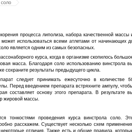
 соло
корения процесса липолиза, набора качественной массы 
 может использоваться всеми атлетами от начинающих д
 соло является одним из самых безопасных.
ассонаборного курса, когда в организме скопилось большо
ровая масса. Благодаря соло использованию винстрола в
кже сохраните результаты предыдущего цикла.
парат следует принимать ежесуточно в количестве 5
улы. Перед введением препарата встряхните ампулу, чтоб
рая составляет основу этого препарата. В результате в
р жировой массы.
ся тонкостями проведения курса винстрола соло. Эт
робно расскажем. Существует несколько схем применени
некоторые отличия. Также есть и общие правила, которы