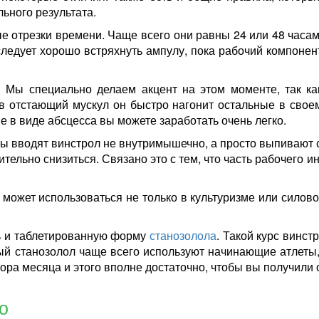
ьного результата.
е отрезки времени. Чаще всего они равны 24 или 48 часам
следует хорошо встряхнуть ампулу, пока рабочий компонен
. Мы специально делаем акцент на этом моменте, так ка
в отстающий мускул он быстро нагонит остальные в свое
ие в виде абсцесса вы можете заработать очень легко.
ены вводят винстрол не внутримышечно, а просто выпивают 
тельно снизиться. Связано это с тем, что часть рабочего
ожет использоваться не только в культуризме или силовом
ь и таблетированную форму
станозолола
. Такой курс винс
ый станозолол чаще всего используют начинающие атлеты
ора месяца и этого вполне достаточно, чтобы вы получили 
ло