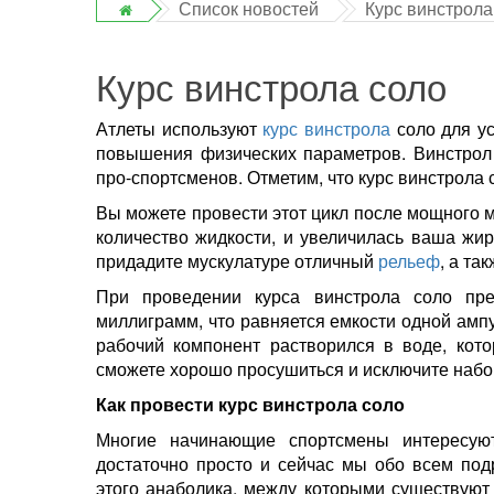
Список новостей
Курс винстрола
Курс винстрола соло
Атлеты используют
курс
винстрола
соло для ус
повышения физических параметров. Винстрол
про-спортсменов. Отметим, что курс винстрола
Вы можете провести этот цикл после мощного м
количество жидкости, и увеличилась ваша жи
придадите мускулатуре отличный
рельеф
, а та
При проведении курса винстрола соло пре
миллиграмм, что равняется емкости одной амп
рабочий компонент растворился в воде, кото
сможете хорошо просушиться и исключите набо
Как провести курс винстрола соло
Многие начинающие спортсмены интересуют
достаточно просто и сейчас мы обо всем под
этого анаболика, между которыми существуют 