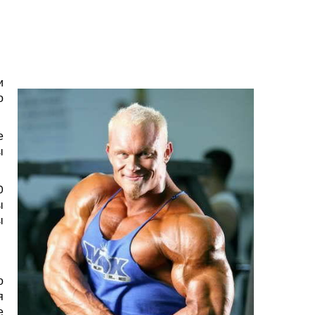
и
о
е
ы
0
ы
ы
о
я
е