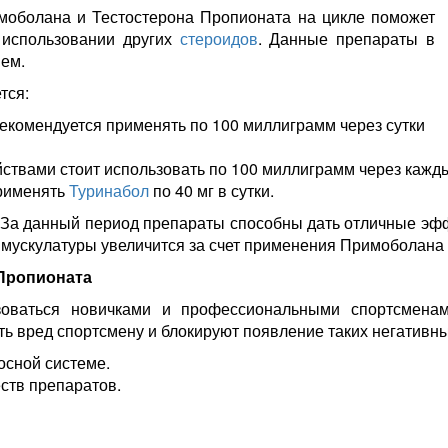
моболана и Тестостерона Пропионата на цикле поможет
 использовании других
стероидов
. Данные препараты в
ем.
тся:
екомендуется применять по 100 миллиграмм через сутки
ствами стоит использовать по 100 миллиграмм через кажды
применять
Туринабол
по 40 мг в сутки.
. За данный период препараты способны дать отличные эфф
 мускулатуры увеличится за счет применения Примоболана
Пропионата
зоваться новичками и профессиональными спортсменам
 вред спортсмену и блокируют появление таких негативных
осной системе.
ств препаратов.