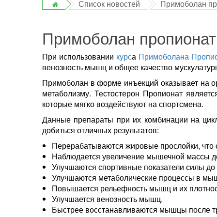
Список новостей
Примоболан про
Примоболан пропионат 
При использовании
курс
а
Примоболана
Пропи
венозность мышц и общее качество мускулатуры
Примоболан в форме инъекций оказывает на о
метаболизму. Тестостерон Пропионат являетс
которые мягко воздействуют на спортсмена.
Данные препараты при их комбинации на цикл
добиться отличных результатов:
Перерабатываются жировые прослойки, что с
Наблюдается увеличение мышечной массы до 5
Улучшаются спортивные показатели силы до 
Улучшаются метаболические процессы в мы
Повышается рельефность мышц и их плотнос
Улучшается венозность мышц.
Быстрее восстанавливаются мышцы после т