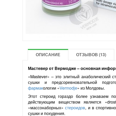
ОПИСАНИЕ
ОТЗЫВОВ (13)
Мастевер от Вермодже – основная инфор
«Mastever» – это элитный анаболический с
сушки и предсоревновательной подгот
фармак
ологии «
Vermodje
» из Молдовы.
Этот стероид гораздо более узнаваем по
действующим веществом является «drost
«массонаборных»
стероидов
, и в спортивн
сушки и похудения.