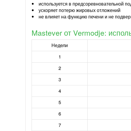
используется в предсоревновательной по
ускоряет потерю жировых отложений
не влияет на функцию печени и не подвер
Mastever от Vermodje: испол
Недели
1
2
3
4
5
6
7