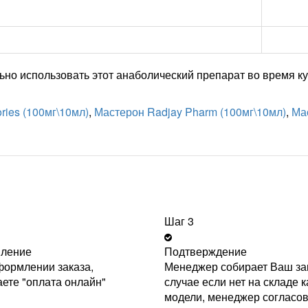
льно использовать этот анаболический препарат во время 
ries (100мг\10мл)
,
Мастерон Radjay Pharm (100мг\10мл)
,
Ма
Шаг 3
ление
Подтверждение
ормлении заказа,
Менеджер собирает Ваш зак
ете "оплата онлайн"
случае если нет на складе к
модели, менеджер согласо