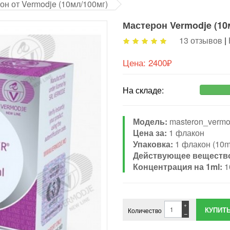
он от Vermodje (10мл/100мг)
Мастерон Vermodje (10
13 отзывов
|
Цена:
2400₽
На складе:
Модель:
masteron_vermo
Цена за:
1 флакон
Упаковка:
1 флакон (10m
Действующее веществ
Концентрация на 1ml:
1
+
Количество
−