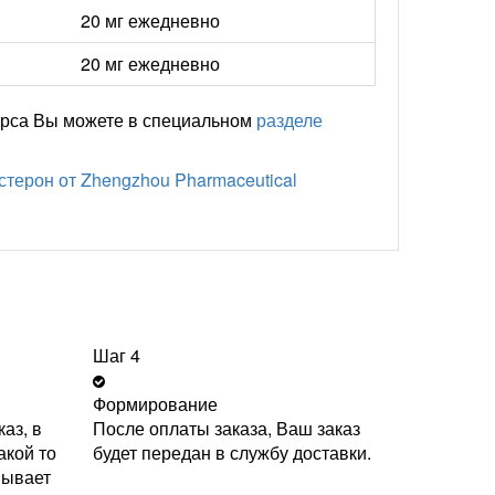
20 мг ежедневно
20 мг ежедневно
курса Вы можете в специальном
разделе
стерон от Zhengzhou Pharmaceutical
Шаг 4
Формирование
аз, в
После оплаты заказа, Ваш заказ
акой то
будет передан в службу доставки.
вывает