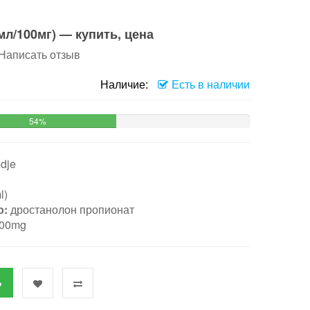
мл/100мг) — купить, цена
Написать отзыв
Наличие:
Есть в наличии
54%
dje
l)
о:
дростанолон пропионат
00mg