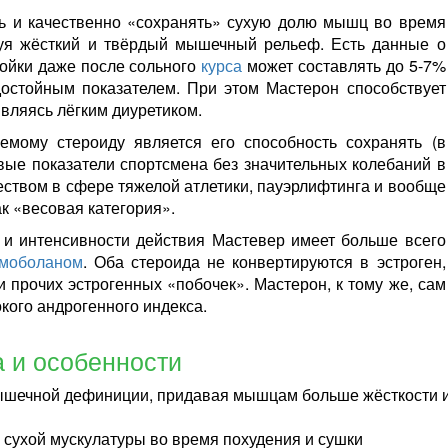
нь и качественно «сохранять» сухую долю мышц во время
руя жёсткий и твёрдый мышечный рельеф. Есть данные о
ойки даже после сольного
курса
может составлять до 5-7%
достойным показателем. При этом Мастерон способствует
вляясь лёгким диуретиком.
мому стероиду является его способность сохранять (в
вые показатели спортсмена без значительных колебаний в
еством в сфере тяжелой атлетики, пауэрлифтинга и вообще
ак «весовая категория».
 и интенсивности действия Мастевер имеет больше всего
моболаном
. Оба стероида не конвертируются в эстроген,
и прочих эстрогенных «побочек». Мастерон, к тому же, сам
кого андрогенного индекса.
 и особенности
шечной дефиниции, придавая мышцам больше жёсткости и
сухой мускулатуры во время похудения и сушки