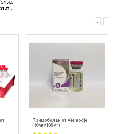
Только
атить
от
Примоболан от Vermodje
Масте
(10мл/100мг)
(10мл