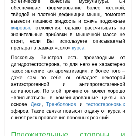
эстетические качества мускулатуры. Он
обеспечивает формирование более жёсткой,
твёрдой и плотной дефиниции мышц, помогает
вывести лишнюю жидкость и сжечь подкожные
жировые
отложения, однако рассчитывать на
значительные прибавки в мышечной массе не
стоит, если Вы используете описываемый
препарат в рамках «соло»
курса
.
Поскольку Винстрол есть производным от
дигидротестостерона, то для него не характерно
такое явление как ароматизация, и более того –
даже сам по себе он обладает некоторой
антиэстрогенной и антипрогестагенной
активностью. По этой причине он может хорошо
«вписываться» в комбинированные циклы на
основе
Деки
,
Тренболонов
и
тестостероновых
эфиров. Такие связки повысят отдачу от курса и
снизят риск проявления побочных реакций.
Положительные стороны и