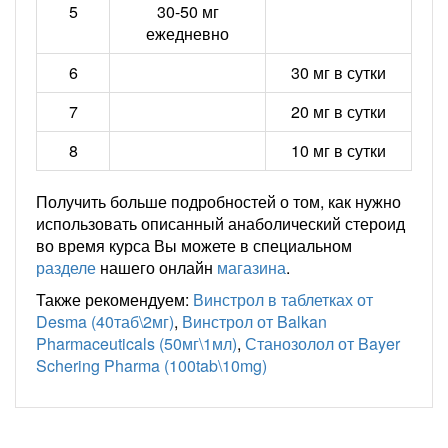
5
30-50 мг
ежедневно
6
30 мг в сутки
7
20 мг в сутки
8
10 мг в сутки
Получить больше подробностей о том, как нужно
использовать описанный анаболический стероид
во время курса Вы можете в специальном
разделе
нашего онлайн
магазина
.
Также рекомендуем:
Винстрол в таблетках от
Desma (40таб\2мг)
,
Винстрол от Balkan
Pharmaceuticals (50мг\1мл)
,
Станозолол от Bayer
Schering Pharma (100tab\10mg)