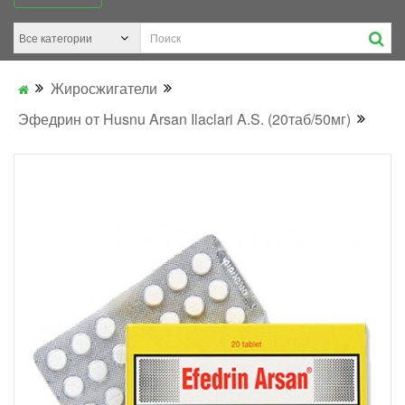
Жиросжигатели
Эфедрин от Husnu Arsan Ilaclari A.S. (20таб/50мг)